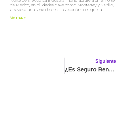
Norte de México La industria manufacturera en el norte
de México, en ciudades clave como Monterrey y Saltillo,
atraviesa una serie de desafíos económicos que la
Ver más »
Siguiente
¿Es Seguro Rentar Mi Auto Al Usar Beepy?