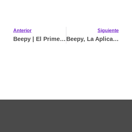
Anterior
Siguiente
Beepy | El Primer Airbnb De Autos En México
Beepy, La Aplicación De Renta De Autos 100% Mexicana